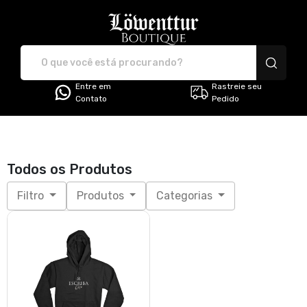
Löwenttur Boutique - C
Entre em
Rastreie seu
Contato
Pedido
Todos os Produtos
Filtro
Produtos
Categorias